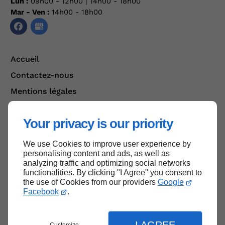
Lun :
09h00 - 12h00 | 14h00 - 18h00
Mar - Ven :
14h00 - 18h00
Accueil
Contactez-nous
Mentions légales
Plan du site
Your privacy is our priority
We use Cookies to improve user experience by
Haut de page
personalising content and ads, as well as
analyzing traffic and optimizing social networks
functionalities. By clicking "I Agree" you consent to
the use of Cookies from our providers
Google
Facebook
.