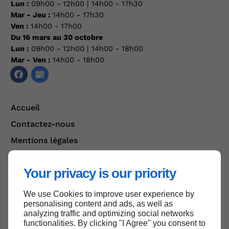
Lun :
09h00 - 12h00 | 14h00 - 17h30
Mar - Jeu :
14h00 - 17h30
Ven :
14h00 - 17h00
Du 16 mars au 30 octobre
Lun :
09h00 - 12h00 | 14h00 - 18h00
Mar - Ven :
14h00 - 18h00
Accueil
Contactez-nous
Mentions légales
Plan du site
Your privacy is our priority
We use Cookies to improve user experience by
Haut de page
personalising content and ads, as well as
analyzing traffic and optimizing social networks
functionalities. By clicking "I Agree" you consent to